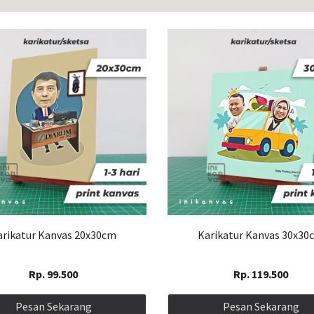
arikatur Kanvas
2
0x
3
0cm
Karikatur Kanvas
3
0x
3
0
Rp.
9
9.500
Rp.
11
9.500
Pesan Sekarang
Pesan Sekarang