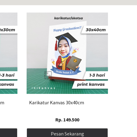
cm
Karikatur Kanvas
3
0x
4
0cm
Rp.
14
9.500
Pesan Sekarang